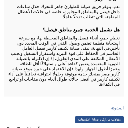
نعم، يتوفر فريق صيانة للطوارئ جاهز للتحرك خلال ساعات 
داخل فيصل والمناطق المجاورة، خاصة في حالات الأعطال 
المفاجئة التي تتطلب تدخلًا عاجلًا.
هل تشمل الخدمة جميع مناطق فيصل؟
نغطي جميع أنحاء فيصل والمناطق المحيطة بها، مع سرعة 
استجابة منظمة تضمن وصول الفني في الوقت المحدد دون 
تأخير.
في النهاية، تبقى صيانة تكييف كاريير فيصل العامل 
الحاسم في الحفاظ على قوة التبريد واستقرار التشغيل وتجنب 
الأعطال المكلفة على المدى الطويل، إذ إن الالتزام بالصيانة 
الدورية المعتمدة يضمن كفاءة أعلى واستهلاكًا أقل للطاقة 
وعمرًا أطول للجهاز. ولهذا فإن الاعتماد على خبرة موقع صيانة 
كارير مصر يمنحك خدمة موثوقة وحلولًا احترافية تحافظ على أداء 
تكييف كاريير في أفضل حالاته طوال العام دون مفاجآت أو تراجع 
في الكفاءة.
المدونة
مقالات عن أرقام صيانة التكييفات