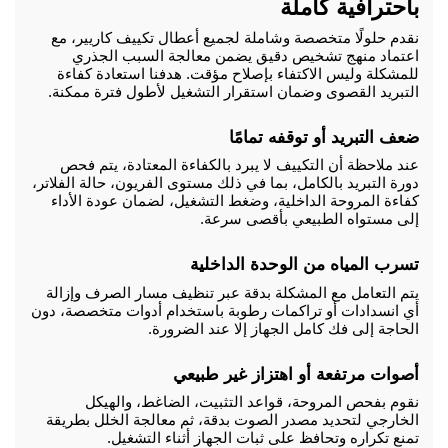
باحترافية كاملة
نقدم حلولًا متخصصة وشاملة لجميع أعطال تكييف كاريير، مع 
اعتماد منهج تشخيص دقيق يضمن معالجة السبب الجذري 
للمشكلة وليس الاكتفاء بإصلاح مؤقت. هدفنا استعادة كفاءة 
التبريد القصوى وضمان استقرار التشغيل لأطول فترة ممكنة.
ضعف التبريد أو توقفه تمامًا
عند ملاحظة أن التكييف لا يبرد بالكفاءة المعتادة، يتم فحص 
دورة التبريد بالكامل، بما في ذلك مستوى الفريون، حالة الفلاتر، 
كفاءة المروحة الداخلية، وضغط التشغيل، لضمان عودة الأداء 
إلى مستواه الطبيعي بأقصى سرعة.
تسرب المياه من الوحدة الداخلية
يتم التعامل مع المشكلة بدقة عبر تنظيف مسار الصرف وإزالة 
أي انسدادات أو تراكمات رطوبة باستخدام أدوات متخصصة، دون 
الحاجة إلى فك كامل الجهاز إلا عند الضرورة.
أصوات مرتفعة أو اهتزاز غير طبيعي
نقوم بفحص المروحة، قواعد التثبيت، الضاغط، والهيكل 
الخارجي لتحديد مصدر الصوت بدقة، ثم معالجة الخلل بطريقة 
تمنع تكراره وتحافظ على ثبات الجهاز أثناء التشغيل.