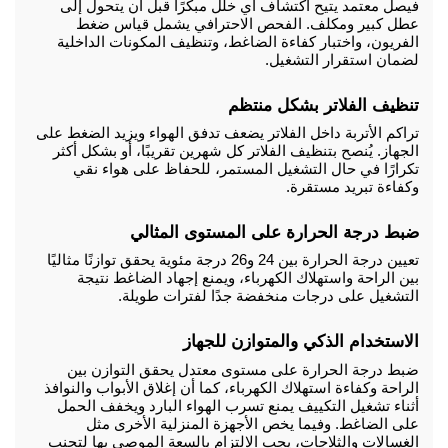
فيصل معتمد يتيح اكتشاف أي خلل مبكرًا قبل أن يتحول إلى 
عطل كبير ومكلف. الفحص الاحترافي يشمل قياس ضغط 
الفريون، واختبار كفاءة الضاغط، وتنظيف المكونات الداخلية 
لضمان استقرار التشغيل.
تنظيف الفلاتر بشكل منتظم
تراكم الأتربة داخل الفلاتر يضعف تدفق الهواء ويزيد الضغط على 
الجهاز. يُنصح بتنظيف الفلاتر كل شهرين تقريبًا، أو بشكل أكثر 
تكرارًا في حال التشغيل المستمر، للحفاظ على هواء نقي 
وكفاءة تبريد مستقرة.
ضبط درجة الحرارة على المستوى المثالي
تعيين درجة الحرارة بين 24 و26 درجة مئوية يحقق توازنًا مثاليًا 
بين الراحة واستهلاك الكهرباء، ويمنع إجهاد الضاغط نتيجة 
التشغيل على درجات منخفضة جدًا لفترات طويلة.
الاستخدام الذكي والمتوازن للجهاز
ضبط درجة الحرارة على مستوى معتدل يحقق التوازن بين 
الراحة وكفاءة استهلاك الكهرباء، كما أن إغلاق الأبواب والنوافذ 
أثناء تشغيل التكييف يمنع تسرب الهواء البارد ويخفف الحمل 
على الضاغط. وفيما يخص الأجهزة المنزلية الأخرى مثل 
الغسالات والثلاجات، يجب الالتزام بالسعة الموصى بها لتجنب 