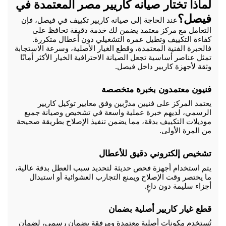
لماذا تختار صيانه كاريير مصر المعتمدة في 
فيصل؟
عند الحاجة إلى صيانه كاريير تكييف في فيصل، فإن 
التعامل مع مركز معتمد يضمن لك خدمة دقيقة تحافظ على 
كفاءة التكييف وتطيل عمره التشغيلي دون أعطال متكررة. 
فالخبرة الفنية المعتمدة، وقطع الغيار الأصلية، وسرعة الاستجابة 
تمثل عناصر أساسية تجعل الصيانة الاحترافية الخيار الأكثر أمانًا 
وثقة لأجهزة كاريير داخل فيصل.
فنيون معتمدون بخبرة متخصصة
يعتمد المركز على فنيين مدرَّبين وفق معايير توكيل كاريير 
الرسمي، لديهم خبرة عملية واسعة في تشخيص وصيانة جميع 
موديلات التكييف بدقة، مما يضمن تنفيذ الإصلاح بطريقة صحيحة 
من المرة الأولى.
تشخيص إلكتروني دقيق للأعطال
يتم استخدام أجهزة فحص حديثة لتحديد سبب العطل بدقة عالية، 
ما يختصر وقت الإصلاح ويمنع التجارب العشوائية أو استبدال 
أجزاء سليمة دون داعٍ.
قطع غيار كاريير أصلية بضمان
تُستخدم مكونات أصلية معتمدة ومرفقة بضمان رسمي، لضمان 