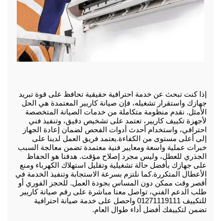
إذا كنت تبحث عن خدمة احترافية حقيقية تحافظ على قوة تبريد 
جهازك واستقرار تشغيله، فإن صيانة كاريير المعتمدة هي الحل 
الأمثل. نقدم منظومة متكاملة من خدمات الصيانة المتخصصة 
لأجهزة تكييف كاريير، تعتمد على تشخيص دقيق، وتنفيذ فني 
احترافي، واستخدام أحدث أدوات الفحص لضمان إعادة الجهاز 
إلى أعلى مستوى من الكفاءة.
يعتمد فريق العمل لدينا على 
خبرات عملية واسعة ومعايير فنية معتمدة تضمن معالجة السبب 
الجذري للعطل، وليس مجرد إصلاح مؤقت. هدفنا هو الحفاظ 
على جهازك بأفضل حالة تشغيلية وتقليل استهلاك الكهرباء ومنع 
الأعطال المتكررة.
كما نلتزم بسرعة الاستجابة وتنفيذ الخدمة في 
أقصر وقت ممكن دون المساس بجودة العمل. للحجز الفوري أو 
طلب الدعم الفني، تواصل معنا مباشرة على رقم صيانة كاريير 
للتكييف 01271119111 واحصل على خدمة صيانة احترافية 
تضمن لتكييفك أفضل أداء طوال العام.