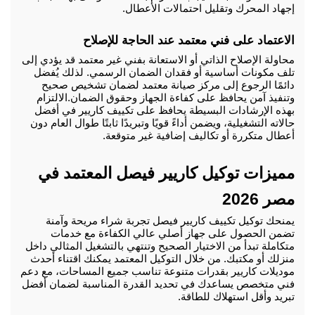
إجهاد المحرك وتقليل احتمالات الأعطال.
الاعتماد على فني معتمد عند الحاجة للإصلاح
محاولة الإصلاح الذاتي أو الاستعانة بفني غير معتمد قد يؤدي إلى 
تلف مكونات أساسية أو فقدان الضمان الرسمي. لذلك يُفضل 
دائمًا الرجوع إلى مركز صيانة معتمد لضمان تشخيص صحيح 
وتنفيذ آمن يحافظ على كفاءة الجهاز وحقوق الضمان.
الالتزام 
بهذه الإرشادات البسيطة يحافظ على تكييف كاريير في أفضل 
حالاته التشغيلية، ويضمن أداءً قويًا وتبريدًا ثابتًا طوال العام دون 
أعطال متكررة أو تكاليف إضافية غير متوقعة.
مميزات توكيل كاريير فيصل المعتمد في 
مصر 2026
يمنحك توكيل تكييف كاريير فيصل تجربة شراء مريحة وآمنة 
تضمن الحصول على جهاز أصلي عالي الكفاءة مع خدمات 
متكاملة تبدأ من الاختيار الصحيح وتنتهي بالتشغيل المثالي داخل 
منزلك أو مكتبك. من خلال التوكيل المعتمد يمكنك اقتناء أحدث 
موديلات كاريير بقدرات متنوعة تناسب جميع المساحات، مع دعم 
فني متخصص يساعدك في تحديد القدرة المناسبة لضمان أفضل 
تبريد وأقل استهلاك للطاقة.