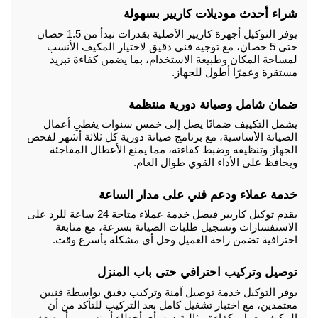
شراء أحدث موديلات كاريير بسهولة
يوفر التوكيل أجهزة كاريير الأصلية بقدرات تبدأ من 1.5 حصان 
حتى 5 حصان، مع توجيه فني دقيق لاختيار المكيف الأنسب 
لمساحة المكان وطبيعة الاستخدام، بما يضمن كفاءة تبريد 
مستقرة وعمرًا أطول للجهاز.
ضمان شامل وصيانة دورية منتظمة
يشمل التكييف ضمانًا يصل إلى خمس سنوات يغطي أعمال 
الصيانة الأساسية، مع برنامج صيانة دورية كل ثلاثة أشهر لفحص 
الجهاز وتنظيفه وضبط كفاءته، مما يمنع الأعطال المفاجئة 
ويحافظ على الأداء القوي طوال العام.
خدمة عملاء ودعم فني على مدار الساعة
يقدم توكيل كاريير فيصل خدمة عملاء متاحة 24 ساعة للرد على 
الاستفسارات وتسجيل طلبات الصيانة بسرعة، مع متابعة 
احترافية تضمن راحة العميل وحل أي مشكلة بأسرع وقت.
توصيل وتركيب احترافي حتى باب المنزل
يوفر التوكيل خدمة توصيل آمنة وتركيب دقيق بواسطة فنيين 
معتمدين، مع اختبار تشغيل كامل بعد التركيب للتأكد من أن 
المكيف يعمل بكفاءة مثالية دون أي أخطاء أو تسريب أو ضعف 