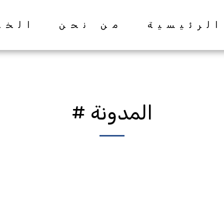
الرئيسية
من نحن
الخد
المدونة #