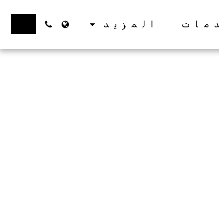
زر 1
مات
المزيد