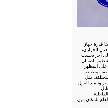
يختلف سعر متر تأسيس مواسير التكييف في مصر وفقًا لعدة عوامل، من أبرزها قدرة جهاز 
التكييف، ونوع مواسير النحاس المستخدمة، وطول مسار التمديدات، وجودة العزل الحراري، 
وطبيعة موقع التنفيذ. كما يختلف سعر تأسيس التكييف في مصر من مشروع إلى آخر بحسب 
يُنصح بتنفيذ أعمال التأسيس قبل التشطيب لضمان 
إخفاء المواسير داخل الجدران والحصول على أفضل كفاءة تشغيل مع الحفاظ على المظهر 
الجمالي للمكان. ويختلف سعر تأسيس مواسير التكييف القاهرة باختلاف المنطقة، وطبيعة 
وفي المناطق السكنية المختلفة، مثل 
تأسيس التكييف مصر الجديدة، يحرص الفنيون على اختيار أفضل مسار للمواسير وتنفيذ العزل 
الحراري وفق المواصفات الفنية، بما يضمن كفاءة تشغيل عالية ويحد من الأعطال 
أما عند تنفيذ تركيب التكييف المعادي، فتُراعى طبيعة التشطيبات الداخلية 
ومسارات المواسير لضمان سهولة الصيانة مستقبلًا مع الحفاظ على المظهر العام للمكان دون 