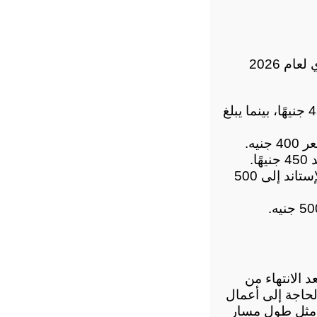
نعم، وفيما يلي متوسط سعر متر تأسيس مواسير التكييف في السوق المصري لعام 2026 
 يبدأ سعر متر تأسيس مواسير التكييف من 450 جنيهًا، بينما يبلغ 
 يبدأ سعر المتر من 500 جنيه، بينما يصل سعر الإستاند إلى 500 
تُعد تكلفة تأسيس مواسير التكييف قبل التشطيب أقل نسبيًا مقارنةً بتنفيذها بعد الانتهاء من 
التشطيبات، إذ تتيح هذه المرحلة تمديد المواسير داخل الجدران بسهولة دون الحاجة إلى أعمال 
تكسير أو تعديلات إضافية. ومع ذلك، تختلف التكلفة النهائية وفقًا لعدة عوامل، مثل طول مسار 