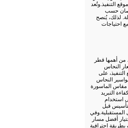
قع التنفيذ.
وتُعد 
الأسعار المتداولة في السوق المصري أسعارًا استرشادية قابلة للزيادة أو النقصان حسب 
المنطقة الجغرافية، ومتطلبات المشروع، وتغير أسعار الخامات وتكاليف العمالة. لذلك، يُنصح 
بإجراء معاينة ميدانية قبل بدء التنفيذ للحصول على عرض سعر دقيق يتناسب مع احتياجات 
تختلف أسعار مواسير النحاس للتكييف في السوق المصري وفقًا لعدة عوامل، من أهمها قطر 
الماسورة، وسُمك النحاس، وجودة الخامة، والعلامة التجارية، بالإضافة إلى أسعار النحاس 
العالمية. كما تؤثر تكلفة تأسيس التكييف وطول مسار المواسير، وطبيعة موقع التنفيذ، على 
ويُعد سعر مواسير النحاس 
من العناصر الأساسية التي تحدد تكلفة التأسيس، حيث تختلف الأسعار بحسب مقاس الماسورة 
وجودة الخامات المستخدمة، لذلك يُنصح باختيار مواسير نحاس أصلية لضمان كفاءة التبريد 
تعتمد جودة تمديد مواسير التكييف على استخدام 
الخامات المناسبة وتنفيذ العزل الحراري وفق المواصفات الفنية، سواء كان التأسيس قبل 
المستقبلية.
وفي 
المناطق السكنية، مثل تأسيس التكييف مصر الجديدة، يحرص الفنيون على اختيار أفضل مسار 
للمواسير بما يتناسب مع تصميم الوحدة، مع تنفيذ جميع أعمال تركيب التكييف بطريقة احترافية 