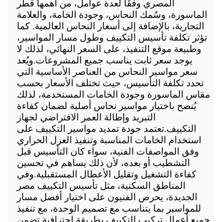
المصري وفقًا لعدة عوامل، من أهمها قطر 
الماسورة، وسُمك النحاس، وجودة الخامة، والعلامة 
التجارية، بالإضافة إلى أسعار النحاس العالمية. كما 
تؤثر تكلفة تأسيس التكييف وطول مسار المواسير، 
وطبيعة موقع التنفيذ، على السعر النهائي، لذلك لا 
يوجد سعر ثابت يناسب جميع المشروعات.
ويُعد 
سعر مواسير النحاس من العناصر الأساسية التي 
تحدد تكلفة التأسيس، حيث تختلف الأسعار بحسب 
مقاس الماسورة وجودة الخامات المستخدمة، لذلك 
يُنصح باختيار مواسير نحاس أصلية لضمان كفاءة 
التبريد وإطالة العمر الافتراضي لجهاز 
التكييف.
تعتمد جودة تمديد مواسير التكييف على 
استخدام الخامات المناسبة وتنفيذ العزل الحراري 
وفق المواصفات الفنية، سواء كان التأسيس قبل 
التشطيب أو بعده، لأن ذلك يساهم في تحسين 
كفاءة التشغيل وتقليل الأعطال المستقبلية.
وفي 
المناطق السكنية، مثل تأسيس التكييف مصر 
الجديدة، يحرص الفنيون على اختيار أفضل مسار 
للمواسير بما يتناسب مع تصميم الوحدة، مع تنفيذ 
جميع أعمال تركيب التكييف بطريقة احترافية تضمن 