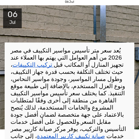
06
Jul
06
Jul
يُعد سعر متر تأسيس مواسير التكييف في مصر 
2026 من أهم العوامل التي يهتم بها العملاء عند 
تجهيز المنازل أو المكاتب قبل
 تركيب التكييفات
، 
حيث تختلف التكلفة بحسب قدرة جهاز التكييف، 
وطول مسار المواسير، وجودة مواسير النحاس، 
ونوع العزل المستخدم، بالإضافة إلى طبيعة موقع 
التنفيذ. كما يختلف سعر تأسيس مواسير التكييف 
القاهرة من منطقة إلى أخرى وفقًا لمتطلبات 
المشروع والخامات المستخدمة، لذلك يُنصح 
بالاعتماد على جهة متخصصة لضمان أفضل جودة 
مقابل السعر.
وللحصول على أفضل خدمات 
التأسيس والتركيب، يوفر مركز صيانة كاريير مصر 
خدمات 
صيانة تكييف كاريير المعتمدة
، إلى جانب 