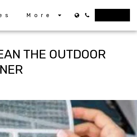
BUTTON 1
es
More
LEAN THE OUTDOOR
ONER