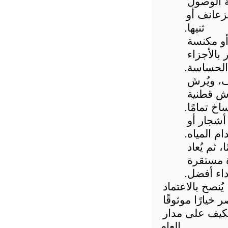
 يتم فك الغطاء الخارجي للوحدة لإتاحة الوصول 
إلى الموتور والمكونات الداخلية، مع الحرص على عدم الضغط على الزعانف أو 
ثنيها.
 : تُزال الأتربة باستخدام فرشاة ناعمة أو مكنسة 
كهربائية مزوّدة بملحق مناسب، لضمان تنظيف فعّال دون الإضرار بالأجزاء 
الحساسة.
 : يُستخدم محلول تنظيف أو مطهّر خفيف، ويُرش 
بحذر على اللفائف والأجزاء الداخلية، ثم تُنظَّف باستخدام قطعة قماش قطنية 
خ تمامًا.
 : يتم مسح الهيكل الخارجي وإزالة أي أوراق أشجار أو 
م المياه.
 : بعد الانتهاء، يُترك الجهاز حتى يجف تمامًا، ثم يُعاد 
تركيب الغطاء الأمامي بإحكام، ليكون المكيف جاهزًا للعمل بكفاءة مستقرة 
داء أفضل.
وللحفاظ على كفاءة المكيف وجودة الهواء وتقليل الحساسية والتهيج، يُنصح بالاعتماد 
على جهة متخصصة في الصيانة الدورية. ويُعد موقع صيانة كارير مصر خيارًا موثوقًا 
لتقديم خدمات فحص وتنظيف احترافية تضمن أداءً صحيًا ومستقرًا للمكيف على مدار 
العام.