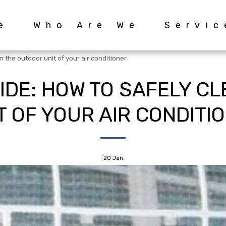
e
Who Are We
Servic
 the outdoor unit of your air conditioner
IDE: HOW TO SAFELY C
T OF YOUR AIR CONDITI
20
Jan