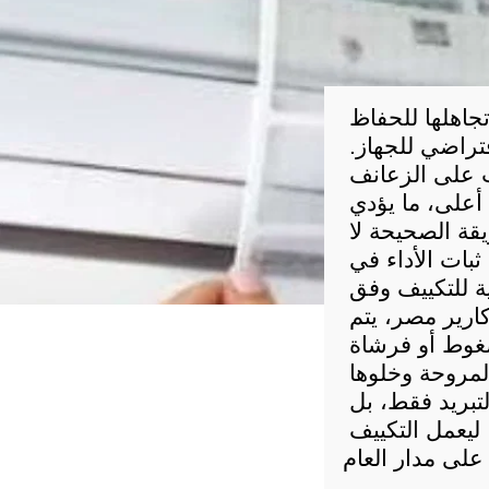
تعد طريقه تنظيف الوحده الخارجيه للتكييف خطوة أساسية لا يمكن تجاهلها للحفاظ 
على كفاءة التبريد، وتقليل استهلاك الكهرباء، وإطالة العمر الافتراضي للجهاز. 
فالوحدة الخارجية هي قلب دورة التبريد، وأي تراكم للأتربة أو الشوائب على الزعانف 
أو المروحة يعيق طرد الحرارة ويُجبر التكييف على العمل تحت ضغط أعلى، ما يؤدي 
تدريجيًا إلى ضعف الأداء وارتفاع الأعطال. لذلك، فإن تنظيفها بالطريقة الصحيحة لا 
يُعد إجراءً تجميليًا، بل هو إجراء وقائي ذكي يحمي استثمارك ويضمن ثبات الأداء في 
وعند تطبيق طريقة تنظيف الوحدة الخارجية للتكييف وفق 
المعايير الفنية السليمة، كما توصي به الجهات المتخصصة مثل صيانة كارير مصر، يتم 
فصل التيار الكهربائي أولًا، ثم إزالة الأتربة العالقة باستخدام هواء مضغوط أو فرشاة 
ناعمة، يليها تنظيف الزعانف بعناية دون ثنيها، مع التأكد من سلامة المروحة وخلوها 
من العوائق. هذا الأسلوب الاحترافي في التنظيف لا يحسّن كفاءة التبريد فقط، بل 
يقلل الحمل على الضاغط (الكمبروسور) ويمنع الأعطال المفاجئة، ليعمل التكييف 