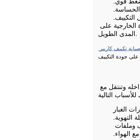
 ضغط قوي.
 الحساسة.
 التكييف.
تنفيذ هذه الخطوات يحسّن كفاءة التبريد ويحافظ على سلامة الوحدة الخارجية على 
المدى الطويل.
 صيانة تكييف كاريير 
عند إهمال تنظيف المكيف لفترات طويلة، تبدأ الملوثات في التراكم داخله وتنتقل مع 
 الفلاتر المسدودة تعيد ضخ ذرات الغبار 
 التهوية.
: الرطوبة المحتجزة في أنابيب التصريف وملفات 
مع الهواء.